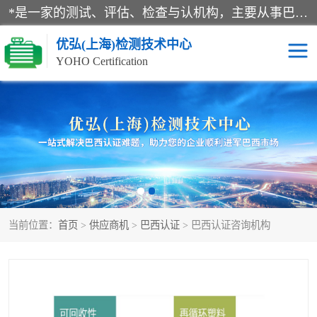
*是一家的测试、评估、检查与认机构，主要从事巴西NR10认证、NR12认证、NR13认证；ANATEL认证、INMTRO认证，欧盟CE认证：MD认证，PED认证，MID认证，ATEX认证，德国蓝色天使认证。
优弘(上海)检测技术中心
YOHO Certification
RECYCLASS认证
NR10认证
NR12认证
NR13认证
ART认证
巴西NR认证
当前位置：
首页
>
供应商机
>
巴西认证
> 巴西认证咨询机构
巴西认证
RETIE认证