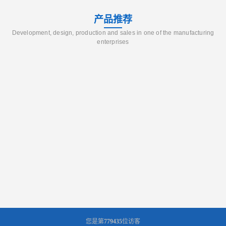
产品推荐
Development, design, production and sales in one of the manufacturing
enterprises
您是第
779435
位访客