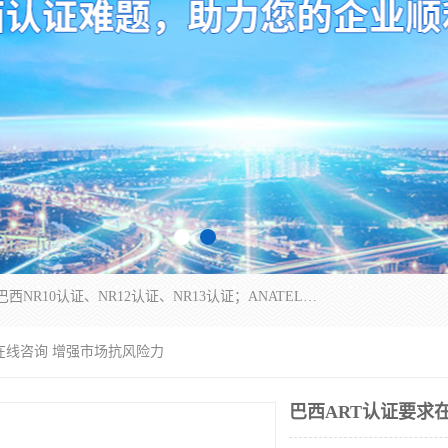
*是一家的测试、评估、检查与认机构，主要从事巴西NR10认证、NR12认证、NR13认证；ANATEL认证、INMTRO认证，欧盟CE认证：MD认证，PED认证，MID认证，ATEX认证，德国蓝色天使认证。
求在线咨询 增强市场抗风险力
巴西ART认证要求