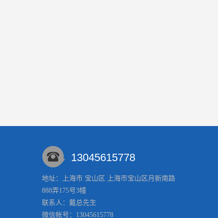
13045615778
地址：上海市 宝山区 上海市宝山区月新南路
888弄175号3幢
联系人：戴总
先生
微信帐号：13045615778