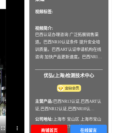
视频标签:
视频简介:
巴西认证办理咨询 广泛拓展销售渠
道。巴西NR10认证条件 提升安全培
训质量。巴西ART认证申请机构在线
咨询 加快产品更新速度。巴西NR12
认证资料在线咨询 保障电气作业安
全。巴西NR10认证怎么做 规范安全
优弘(上海)检测技术中心
标识管理。巴西RETIE认证怎么做在
线咨询 提升电力设施安全性。巴西
NR10认证认证指南 优化
主营产品:
巴西NR13认证,巴西ART认
证,巴西NR12认证,巴西NR10认
证,ANATEL认证,INMTRO认证
公司地址:
上海市 宝山区 上海市宝山
区月新南路888弄175号3幢
商铺首页
在线留言