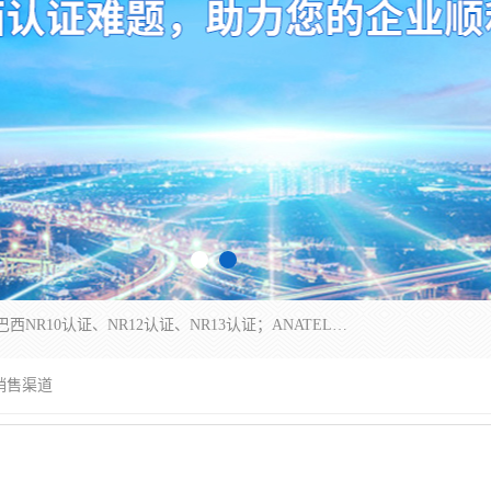
*是一家的测试、评估、检查与认机构，主要从事巴西NR10认证、NR12认证、NR13认证；ANATEL认证、INMTRO认证，欧盟CE认证：MD认证，PED认证，MID认证，ATEX认证，德国蓝色天使认证。
销售渠道