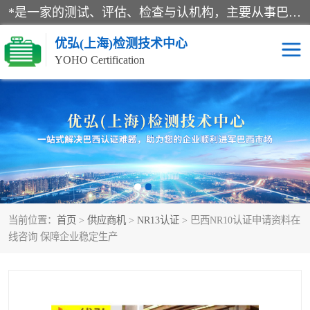
*是一家的测试、评估、检查与认机构，主要从事巴西NR10认证、NR12认证、NR13认证；ANATEL认证、INMTRO认证，欧盟CE认证：MD认证，PED认证，MID认证，ATEX认证，德国蓝色天使认证。
优弘(上海)检测技术中心
YOHO Certification
RECYCLASS认证
NR10认证
NR12认证
NR13认证
ART认证
巴西NR认证
当前位置：
首页
>
供应商机
>
NR13认证
> 巴西NR10认证申请资料在
巴西认证
RETIE认证
线咨询 保障企业稳定生产