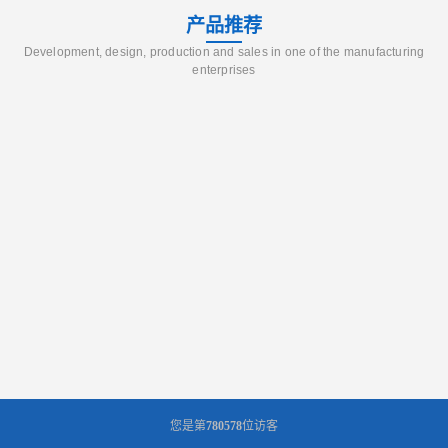
产品推荐
Development, design, production and sales in one of the manufacturing
enterprises
您是第
780578
位访客