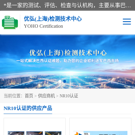
*是一家的测试、评估、检查与认机构，主要从事巴西NR10认证、NR12认证、NR13认证；ANATEL认证、INMTRO认证，欧盟CE认证：MD认证，PED认证，MID认证，ATEX认证，德国蓝色天使认证。
优弘(上海)检测技术中心
YOHO Certification
RECYCLASS认证
NR10认证
NR12认证
NR13认证
ART认证
巴西NR认证
当前位置：
首页
>
供应商机
>
NR10认证
巴西认证
RETIE认证
NR10认证的供应产品