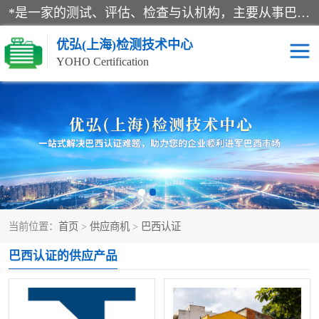
*是一家的测试、评估、检查与认机构，主要从事巴西NR10认证、NR12认证、NR13认证；ANATEL认证、INMTRO认证，欧盟CE认证：MD认证，PED认证，MID认证，ATEX认证，德国蓝色天使认证。
优弘(上海)检测技术中心
YOHO Certification
RECYCLASS认证
NR10认证
NR12认证
NR13认证
ART认证
巴西NR认证
当前位置：
首页
>
供应商机
>
巴西认证
巴西认证
RETIE认证
巴西认证的供应产品