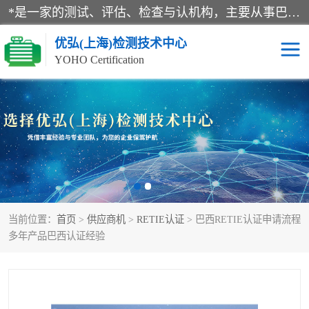
*是一家的测试、评估、检查与认机构，主要从事巴西NR10认证、NR12认证、NR13认证；ANATEL认证、INMTRO认证，欧盟CE认证：MD认证，PED认证，MID认证，ATEX认证，德国蓝色天使认证。
优弘(上海)检测技术中心
YOHO Certification
RECYCLASS认证
NR10认证
NR12认证
NR13认证
ART认证
巴西NR认证
当前位置：
首页
>
供应商机
>
RETIE认证
> 巴西RETIE认证申请流程
巴西认证
RETIE认证
多年产品巴西认证经验