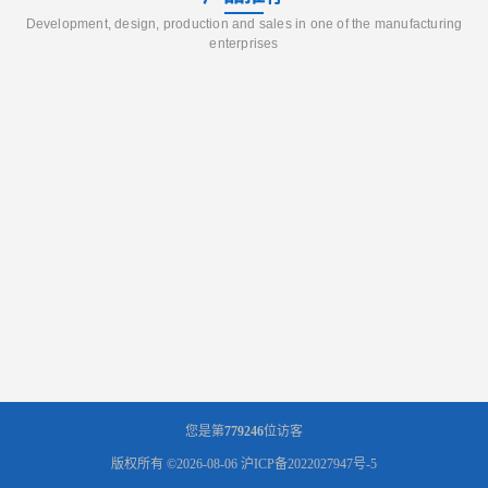
Development, design, production and sales in one of the manufacturing
enterprises
您是第
779246
位访客
版权所有 ©2026-08-06
沪ICP备2022027947号-5