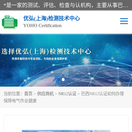
*是一家的测试、评估、检查与认机构，主要从事巴西NR10认证、NR12认证、NR13认证；ANATEL认证、INMTRO认证，欧盟CE认证：MD认证，PED认证，MID认证，ATEX认证，德国蓝色天使认证。
优弘(上海)检测技术中心
YOHO Certification
RECYCLASS认证
NR10认证
NR12认证
NR13认证
ART认证
巴西NR认证
当前位置：
首页
>
供应商机
>
NR12认证
> 巴西NR12认证如何办理
巴西认证
RETIE认证
保障电气作业健康