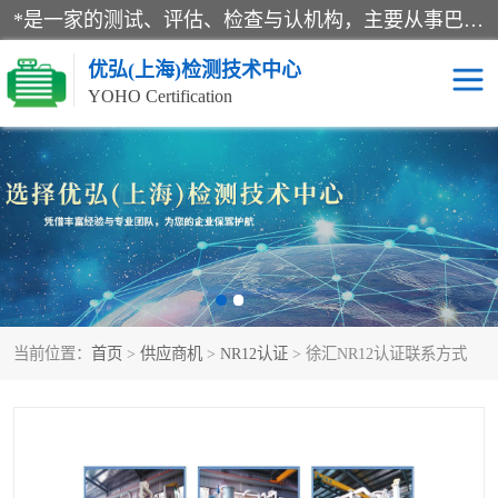
*是一家的测试、评估、检查与认机构，主要从事巴西NR10认证、NR12认证、NR13认证；ANATEL认证、INMTRO认证，欧盟CE认证：MD认证，PED认证，MID认证，ATEX认证，德国蓝色天使认证。
优弘(上海)检测技术中心
YOHO Certification
RECYCLASS认证
NR10认证
NR12认证
NR13认证
ART认证
巴西NR认证
当前位置：
首页
>
供应商机
>
NR12认证
> 徐汇NR12认证联系方式
巴西认证
RETIE认证