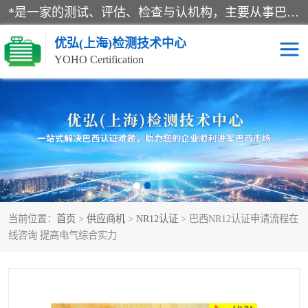
*是一家的测试、评估、检查与认机构，主要从事巴西NR10认证、NR12认证、NR13认证；ANATEL认证、INMTRO认证，欧盟CE认证：MD认证，PED认证，MID认证，ATEX认证，德国蓝色天使认证。
优弘(上海)检测技术中心
YOHO Certification
RECYCLASS认证
NR10认证
NR12认证
NR13认证
ART认证
巴西NR认证
当前位置：
首页
>
供应商机
>
NR12认证
> 巴西NR12认证申请流程在
巴西认证
RETIE认证
线咨询 提高电气综合实力