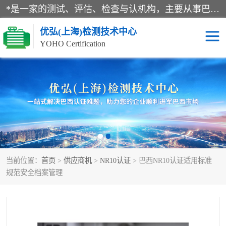
*是一家的测试、评估、检查与认机构，主要从事巴西NR10认证、NR12认证、NR13认证；ANATEL认证、INMTRO认证，欧盟CE认证：MD认证，PED认证，MID认证，ATEX认证，德国蓝色天使认证。
优弘(上海)检测技术中心
YOHO Certification
RECYCLASS认证
NR10认证
NR12认证
NR13认证
ART认证
巴西NR认证
当前位置：
首页
>
供应商机
>
NR10认证
> 巴西NR10认证适用标准
巴西认证
RETIE认证
规范安全档案管理