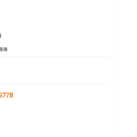
县
咨询
5778