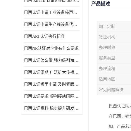
巴西 RETIE 认证照明灯具申请 RETIE 认证
产品描述
巴西认证申请工业设备噪声控制认证规范
巴西认证申请生产线设备代理机构选择
加工定制
巴西ART认证执行标准
签证机构
办理时效
巴西NR认证对企业有什么要求
服务类型
巴西认证怎么做 强力吸引海外投资
办理流程
巴西认证周期 广泛扩大传播范围
适用地区
巴西认证哪里申请 及时紧跟法规变化
常见问题解决
巴西认证要求 顺利接轨国际规范
巴西认证助
巴西认证资料 稳步提升研发能力
在巴西，销
如，产品若