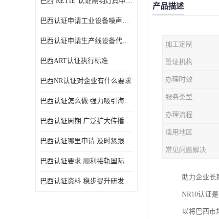
巴西 RETIE 认证照明灯具申请 RETIE 认证
产品描述
巴西认证申请工业设备噪声控制认证规范
巴西认证申请生产线设备代理机构选择
加工定制
巴西ART认证执行标准
签证机构
办理时效
巴西NR认证对企业有什么要求
服务类型
巴西认证怎么做 强力吸引海外投资
办理流程
巴西认证周期 广泛扩大传播范围
适用地区
巴西认证哪里申请 及时紧跟法规变化
常见问题解决
巴西认证要求 顺利接轨国际规范
助力企业长
巴西认证资料 稳步提升研发能力
NR10认
以将巴西市