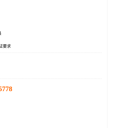
县
认证要求
5778