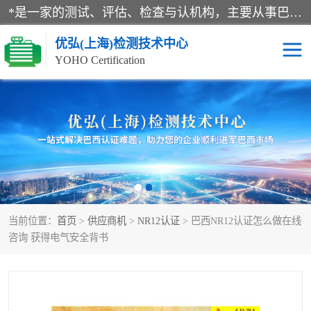
*是一家的测试、评估、检查与认机构，主要从事巴西NR10认证、NR12认证、NR13认证；ANATEL认证、INMTRO认证，欧盟CE认证：MD认证，PED认证，MID认证，ATEX认证，德国蓝色天使认证。
优弘(上海)检测技术中心
YOHO Certification
RECYCLASS认证
NR10认证
NR12认证
NR13认证
ART认证
巴西NR认证
当前位置：
首页
>
供应商机
>
NR12认证
> 巴西NR12认证怎么做在线
巴西认证
RETIE认证
咨询 获得电气安全背书