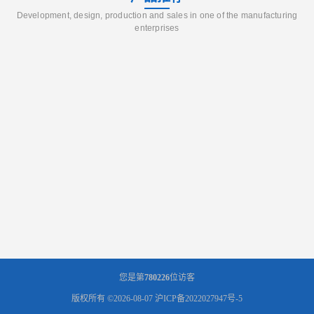
Development, design, production and sales in one of the manufacturing
enterprises
您是第
780226
位访客
版权所有 ©2026-08-07
沪ICP备2022027947号-5