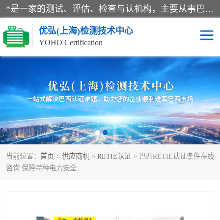
*是一家的测试、评估、检查与认机构，主要从事巴西NR10认证、NR12认证、NR13认证；ANATEL认证、INMTRO认证，欧盟CE认证：MD认证，PED认证，MID认证，ATEX认证，德国蓝色天使认证。
优弘(上海)检测技术中心
YOHO Certification
RECYCLASS认证
NR10认证
NR12认证
NR13认证
ART认证
巴西NR认证
当前位置：
首页
>
供应商机
>
RETIE认证
> 巴西RETIE认证条件在线
巴西认证
RETIE认证
咨询 保障特种电力安全