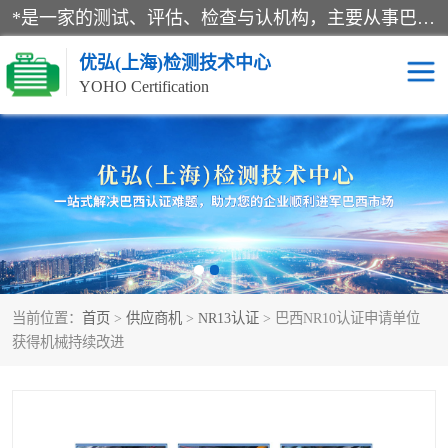
*是一家的测试、评估、检查与认机构，主要从事巴西NR10认证、NR12认证、NR13认证；ANATEL认证、INMTRO认证，欧盟CE认证：MD认证，PED认证，MID认证，ATEX认证，德国蓝色天使认证。
优弘(上海)检测技术中心
YOHO Certification
RECYCLASS认证
NR10认证
NR12认证
NR13认证
ART认证
巴西NR认证
当前位置：
首页
>
供应商机
>
NR13认证
> 巴西NR10认证申请单位
巴西认证
RETIE认证
获得机械持续改进