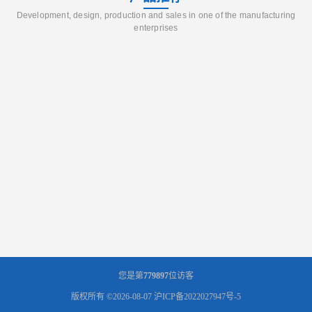
Development, design, production and sales in one of the manufacturing
enterprises
您是第
779897
位访客
版权所有 ©2026-08-07
沪ICP备2022027947号-5