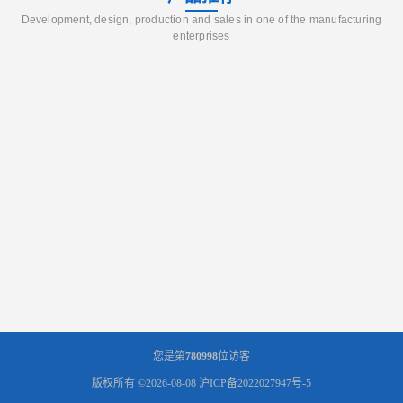
Development, design, production and sales in one of the manufacturing
enterprises
您是第
780998
位访客
版权所有 ©2026-08-08
沪ICP备2022027947号-5