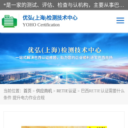
*是一家的测试、评估、检查与认机构，主要从事巴西NR10认证、NR12认证、NR13认证；ANATEL认证、INMTRO认证，欧盟CE认证：MD认证，PED认证，MID认证，ATEX认证，德国蓝色天使认证。
优弘(上海)检测技术中心
YOHO Certification
RECYCLASS认证
NR10认证
NR12认证
NR13认证
ART认证
巴西NR认证
当前位置：
首页
>
供应商机
>
RETIE认证
> 巴西RETIE认证需要什么
巴西认证
RETIE认证
条件 提升电力作业合规