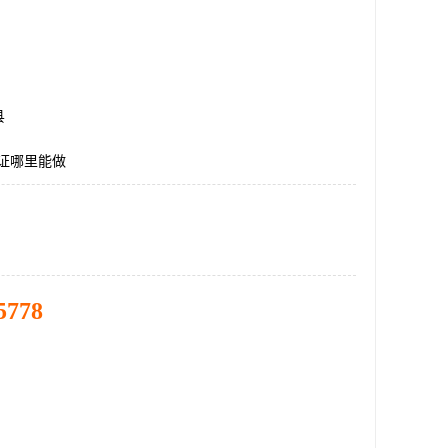
县
认证哪里能做
5778