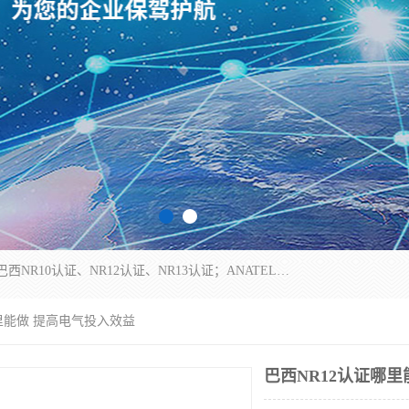
*是一家的测试、评估、检查与认机构，主要从事巴西NR10认证、NR12认证、NR13认证；ANATEL认证、INMTRO认证，欧盟CE认证：MD认证，PED认证，MID认证，ATEX认证，德国蓝色天使认证。
哪里能做 提高电气投入效益
巴西NR12认证哪