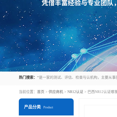
热门搜索：
当前位置：
首页
>
供应商机
>
NR12认证
> 巴西NR12认证
产品分类
Product