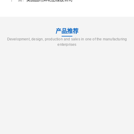
产品推荐
Development, design, production and sales in one of the manufacturing
enterprises