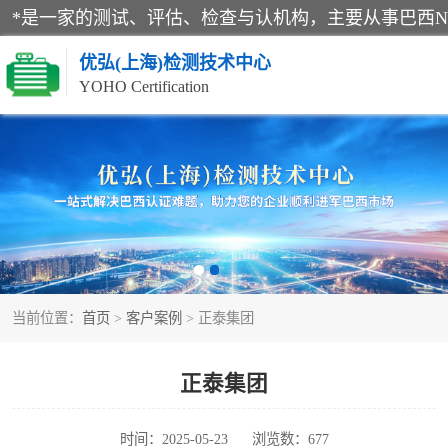
优弘(上海)检测技术中心
YOHO Certification
RECYCLASS认证
NR12认证
ART认证
当前位置：
首页
>
客户案例
> 正泰集团
巴西认证
正泰集团
时间：2025-05-23
浏览数：677