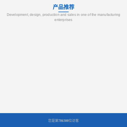
产品推荐
Development, design, production and sales in one of the manufacturing
enterprises
您是第
786300
位访客