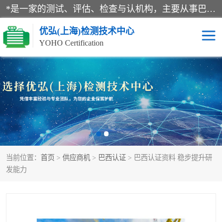
*是一家的测试、评估、检查与认机构，主要从事巴西NR10认证、NR12认证、NR13认证；ANATEL认证、INMTRO认证，欧盟CE认证：MD认证，PED认证，MID认证，ATEX认证，德国蓝色天使认证。
优弘(上海)检测技术中心
YOHO Certification
RECYCLASS认证
NR10认证
NR12认证
NR13认证
ART认证
巴西NR认证
当前位置：
首页
>
供应商机
>
巴西认证
> 巴西认证资料 稳步提升研
巴西认证
RETIE认证
发能力