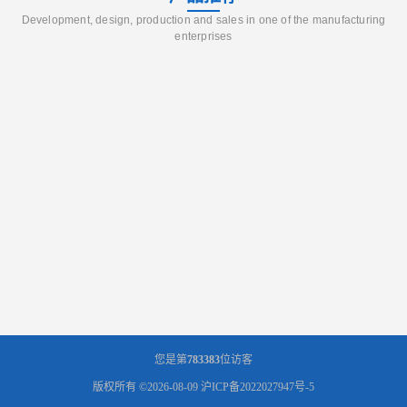
Development, design, production and sales in one of the manufacturing
enterprises
您是第
783383
位访客
版权所有 ©2026-08-09
沪ICP备2022027947号-5