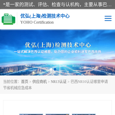
*是一家的测试、评估、检查与认机构，主要从事巴西NR10认证、NR12认证、NR13认证；ANATEL认证、INMTRO认证，欧盟CE认证：MD认证，PED认证，MID认证，ATEX认证，德国蓝色天使认证。
优弘(上海)检测技术中心
YOHO Certification
RECYCLASS认证
NR10认证
NR12认证
NR13认证
ART认证
巴西NR认证
当前位置：
首页
>
供应商机
>
NR13认证
> 巴西NR10认证哪里申请
巴西认证
RETIE认证
节省机械应急成本