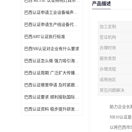
巴西 RETIE 认证照明灯具申请 RETIE 认证
产品描述
巴西认证申请工业设备噪声控制认证规范
巴西认证申请生产线设备代理机构选择
加工定制
巴西ART认证执行标准
签证机构
办理时效
巴西NR认证对企业有什么要求
服务类型
巴西认证怎么做 强力吸引海外投资
办理流程
巴西认证周期 广泛扩大传播范围
适用地区
巴西认证哪里申请 及时紧跟法规变化
常见问题解决
巴西认证要求 顺利接轨国际规范
助力企业长
巴西认证资料 稳步提升研发能力
NR10认
以将巴西市