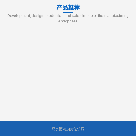
产品推荐
Development, design, production and sales in one of the manufacturing
enterprises
您是第
781408
位访客