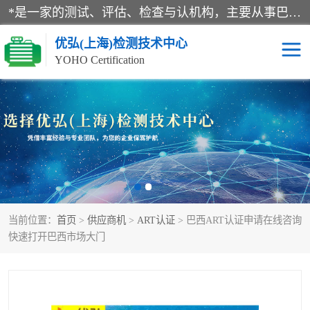
*是一家的测试、评估、检查与认机构，主要从事巴西NR10认证、NR12认证、NR13认证；ANATEL认证、INMTRO认证，欧盟CE认证：MD认证，PED认证，MID认证，ATEX认证，德国蓝色天使认证。
优弘(上海)检测技术中心
YOHO Certification
RECYCLASS认证
NR10认证
NR12认证
NR13认证
ART认证
巴西NR认证
当前位置：
首页
>
供应商机
>
ART认证
> 巴西ART认证申请在线咨询
巴西认证
RETIE认证
快速打开巴西市场大门