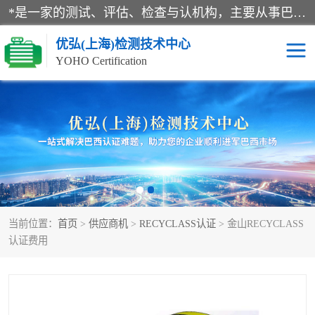
*是一家的测试、评估、检查与认机构，主要从事巴西NR10认证、NR12认证、NR13认证；ANATEL认证、INMTRO认证，欧盟CE认证：MD认证，PED认证，MID认证，ATEX认证，德国蓝色天使认证。
优弘(上海)检测技术中心
YOHO Certification
RECYCLASS认证
NR10认证
NR12认证
NR13认证
ART认证
巴西NR认证
当前位置：
首页
>
供应商机
>
RECYCLASS认证
> 金山RECYCLASS
巴西认证
RETIE认证
认证费用