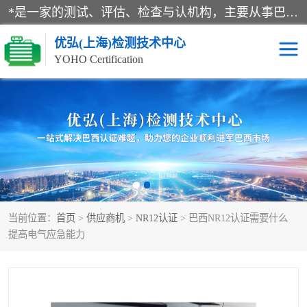
*是一家的测试、评估、检查与认机构，主要从事巴西NR10认证、NR12认证、NR13认证；ANATEL认证、INMTRO认证，欧盟CE认证：MD认证，PED认证，MID认证，ATEX认证，德国蓝色天使认证。
优弘(上海)检测技术中心
YOHO Certification
RECYCLASS认证
NR10认证
NR12认证
NR13认证
ART认证
巴西NR认证
当前位置：
首页
>
供应商机
>
NR12认证
> 巴西NR12认证需要什么
巴西认证
RETIE认证
提高电气应急能力