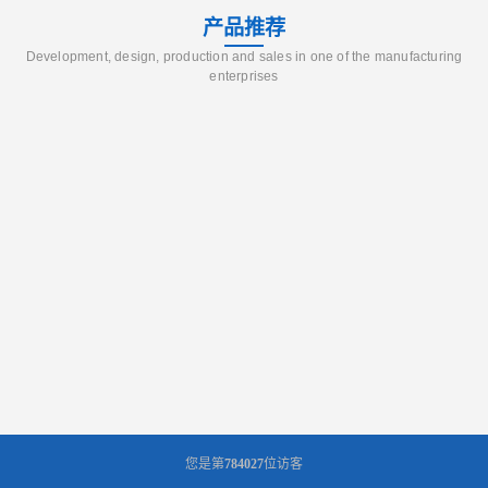
产品推荐
Development, design, production and sales in one of the manufacturing
enterprises
您是第
784027
位访客