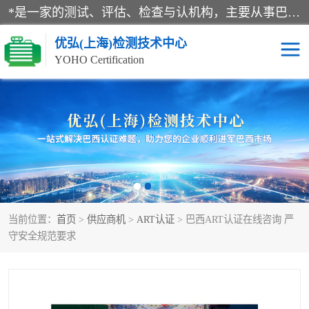
*是一家的测试、评估、检查与认机构，主要从事巴西NR10认证、NR12认证、NR13认证；ANATEL认证、INMTRO认证，欧盟CE认证：MD认证，PED认证，MID认证，ATEX认证，德国蓝色天使认证。
优弘(上海)检测技术中心
YOHO Certification
RECYCLASS认证
NR10认证
NR12认证
NR13认证
ART认证
巴西NR认证
当前位置：
首页
>
供应商机
>
ART认证
> 巴西ART认证在线咨询 严
巴西认证
RETIE认证
守安全规范要求