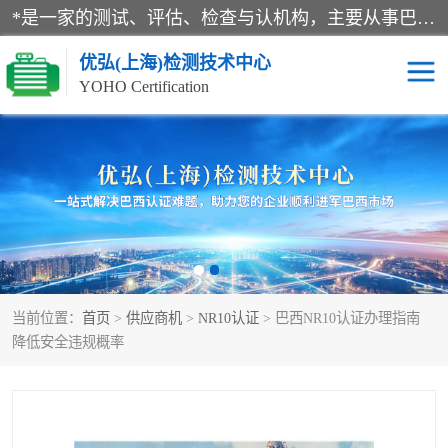
*是一家的测试、评估、检查与认机构，主要从事巴西NR10认证、NR12认证、NR13认证；ANATEL认证、INMTRO认证，欧盟CE认证：MD认证，PED认证，MID认证，ATEX认证，德国蓝色天使认证。
优弘(上海)检测技术中心
YOHO Certification
RECYCLASS认证
NR10认证
NR12认证
NR13认证
ART认证
巴西NR认证
当前位置：
首页
>
供应商机
>
NR10认证
> 巴西NR10认证办理指南
巴西认证
RETIE认证
降低安全违规概率