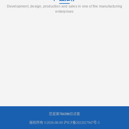
Development, design, production and sales in one of the manufacturing
enterprises
您是第
784396
位访客
版权所有 ©2026-08-09
沪ICP备2022027947号-5