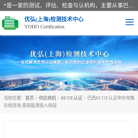
*是一家的测试、评估、检查与认机构，主要从事巴西NR10认证、NR12认证、NR13认证；ANATEL认证、INMTRO认证，欧盟CE认证：MD认证，PED认证，MID认证，ATEX认证，德国蓝色天使认证。
优弘(上海)检测技术中心
YOHO Certification
RECYCLASS认证
NR10认证
NR12认证
NR13认证
ART认证
巴西NR认证
当前位置：
首页
>
供应商机
>
RETIE认证
> 巴西RETIE认证申办攻略
巴西认证
RETIE认证
在线咨询 提高能源投入效益