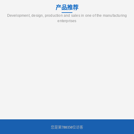
产品推荐
Development, design, production and sales in one of the manufacturing
enterprises
您是第
780350
位访客