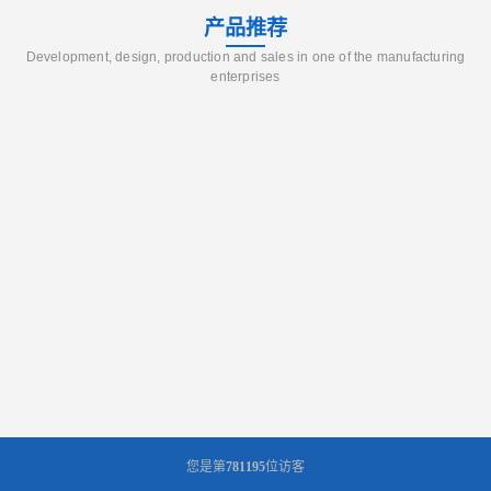
产品推荐
Development, design, production and sales in one of the manufacturing
enterprises
您是第
781195
位访客