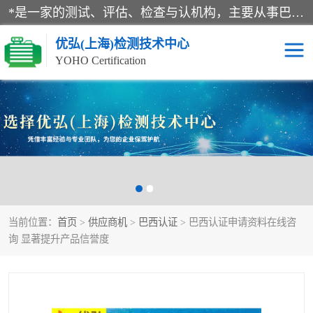
*是一家的测试、评估、检查与认机构，主要从事巴西NR10认证、NR12认证、NR13认证；ANATEL认证、INMTRO认证，欧盟CE认证：MD认证，PED认证，MID认证，ATEX认证，德国蓝色天使认证。
优弘(上海)检测技术中心
YOHO Certification
RECYCLASS认证
NR10认证
NR12认证
NR13认证
ART认证
巴西NR认证
当前位置：
首页
>
供应商机
>
巴西认证
> 巴西认证申请资料在线咨
巴西认证
RETIE认证
询 显著提升产品信誉度