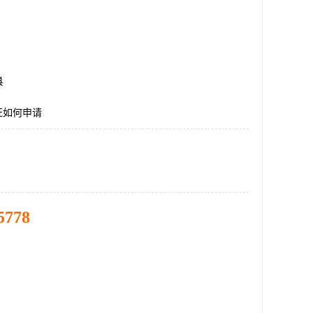
县
证如何申请
5778