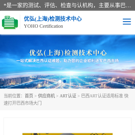
*是一家的测试、评估、检查与认机构，主要从事巴西NR10认证、NR12认证、NR13认证；ANATEL认证、INMTRO认证，欧盟CE认证：MD认证，PED认证，MID认证，ATEX认证，德国蓝色天使认证。
优弘(上海)检测技术中心
YOHO Certification
RECYCLASS认证
NR10认证
NR12认证
NR13认证
ART认证
巴西NR认证
当前位置：
首页
>
供应商机
>
ART认证
> 巴西ART认证适用标准 快
巴西认证
RETIE认证
速打开巴西市场大门