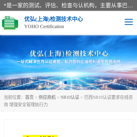
*是一家的测试、评估、检查与认机构，主要从事巴西NR10认证、NR12认证、NR13认证；ANATEL认证、INMTRO认证，欧盟CE认证：MD认证，PED认证，MID认证，ATEX认证，德国蓝色天使认证。
优弘(上海)检测技术中心
YOHO Certification
RECYCLASS认证
NR10认证
NR12认证
NR13认证
ART认证
巴西NR认证
当前位置：
首页
>
供应商机
>
NR10认证
> 巴西NR10认证要求在线咨
巴西认证
RETIE认证
询 增强安全管理执行力