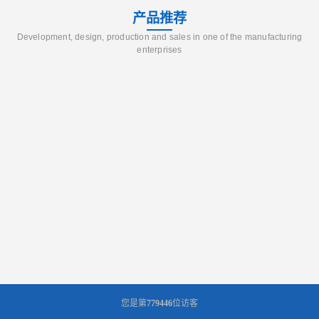
产品推荐
Development, design, production and sales in one of the manufacturing
enterprises
您是第
779446
位访客