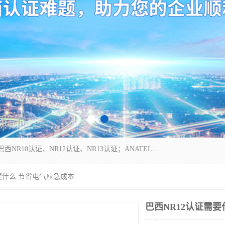
*是一家的测试、评估、检查与认机构，主要从事巴西NR10认证、NR12认证、NR13认证；ANATEL认证、INMTRO认证，欧盟CE认证：MD认证，PED认证，MID认证，ATEX认证，德国蓝色天使认证。
需要什么 节省电气应急成本
巴西NR12认证需