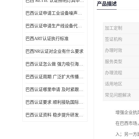
巴西 RETIE 认证照明灯具申请 RETIE 认证
产品描述
巴西认证申请工业设备噪声控制认证规范
巴西认证申请生产线设备代理机构选择
加工定制
巴西ART认证执行标准
签证机构
办理时效
巴西NR认证对企业有什么要求
服务类型
巴西认证怎么做 强力吸引海外投资
办理流程
巴西认证周期 广泛扩大传播范围
适用地区
巴西认证哪里申请 及时紧跟法规变化
常见问题解决
巴西认证要求 顺利接轨国际规范
增强企业抗
巴西认证资料 稳步提升研发能力
在巴西市场
入；另一方