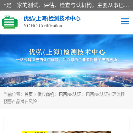
*是一家的测试、评估、检查与认机构，主要从事巴西NR10认证、NR12认证、NR13认证；ANATEL认证、INMTRO认证，欧盟CE认证：MD认证，PED认证，MID认证，ATEX认证，德国蓝色天使认证。
优弘(上海)检测技术中心
YOHO Certification
RECYCLASS认证
NR10认证
NR12认证
NR13认证
ART认证
巴西NR认证
当前位置：
首页
>
供应商机
>
巴西NR认证
> 巴西NR认证办理流程
巴西认证
RETIE认证
预警产品潜在风险