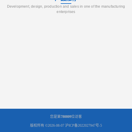
Development, design, production and sales in one of the manufacturing
enterprises
您是第
780809
位访客
版权所有 ©2026-08-07
沪ICP备2022027947号-5