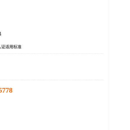
县
E认证适用标准
5778