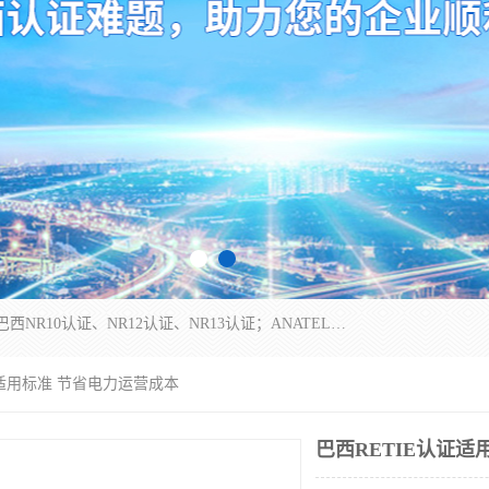
*是一家的测试、评估、检查与认机构，主要从事巴西NR10认证、NR12认证、NR13认证；ANATEL认证、INMTRO认证，欧盟CE认证：MD认证，PED认证，MID认证，ATEX认证，德国蓝色天使认证。
证适用标准 节省电力运营成本
巴西RETIE认证适