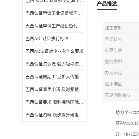
巴西 RETIE 认证照明灯具申请 RETIE 认证
产品描述
巴西认证申请工业设备噪声控制认证规范
巴西认证申请生产线设备代理机构选择
加工定制
巴西ART认证执行标准
签证机构
办理时效
巴西NR认证对企业有什么要求
服务类型
巴西认证怎么做 强力吸引海外投资
办理流程
巴西认证周期 广泛扩大传播范围
适用地区
巴西认证哪里申请 及时紧跟法规变化
常见问题解决
巴西认证要求 顺利接轨国际规范
助力企业本
巴西认证资料 稳步提升研发能力
获得NR1
异。企业需