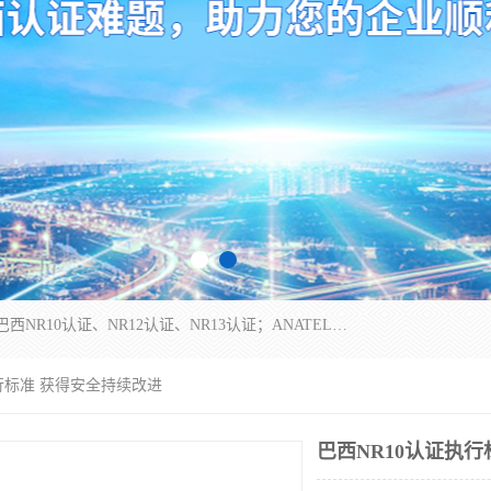
*是一家的测试、评估、检查与认机构，主要从事巴西NR10认证、NR12认证、NR13认证；ANATEL认证、INMTRO认证，欧盟CE认证：MD认证，PED认证，MID认证，ATEX认证，德国蓝色天使认证。
执行标准 获得安全持续改进
巴西NR10认证执