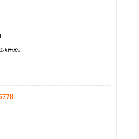
县
认证执行标准
5778