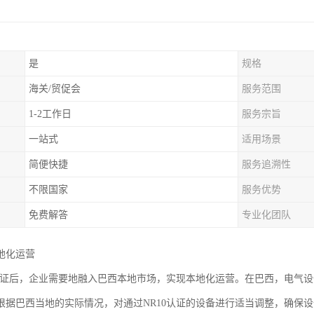
是
规格
海关/贸促会
服务范围
1-2工作日
服务宗旨
一站式
适用场景
简便快捷
服务追溯性
不限国家
服务优势
免费解答
专业化团队
地化运营
0认证后，企业需要地融入巴西本地市场，实现本地化运营。在巴西，电气
根据巴西当地的实际情况，对通过NR10认证的设备进行适当调整，确保