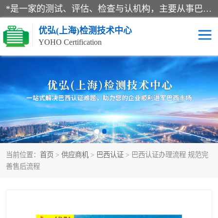
*是一家的测试、评估、检查与认机构，主要从事巴西NR10认证、NR12认证、NR13认证；ANATEL认证、INMTRO认证，欧盟CE认证：MD认证，PED认证，MID认证，ATEX认证，德国蓝色天使认证。
优弘(上海)检测技术中心
YOHO Certification
RECYCLASS认证
NR10认证
NR12认证
NR13认证
ART认证
巴西NR认证
当前位置：
首页
>
供应商机
>
巴西认证
> 巴西认证办理流程 规范完
巴西认证
RETIE认证
善售后流程