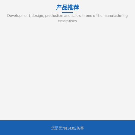
产品推荐
Development, design, production and sales in one of the manufacturing
enterprises
您是第
781543
位访客