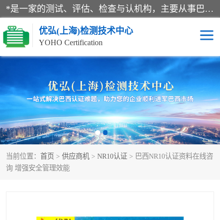
*是一家的测试、评估、检查与认机构，主要从事巴西NR10认证、NR12认证、NR13认证；ANATEL认证、INMTRO认证，欧盟CE认证：MD认证，PED认证，MID认证，ATEX认证，德国蓝色天使认证。
优弘(上海)检测技术中心
YOHO Certification
RECYCLASS认证
NR10认证
NR12认证
NR13认证
ART认证
巴西NR认证
当前位置：
首页
>
供应商机
>
NR10认证
> 巴西NR10认证资料在线咨
巴西认证
RETIE认证
询 增强安全管理效能