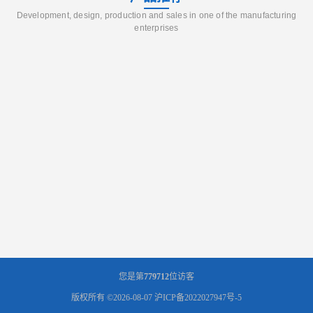
Development, design, production and sales in one of the manufacturing
enterprises
您是第
779712
位访客
版权所有 ©2026-08-07
沪ICP备2022027947号-5