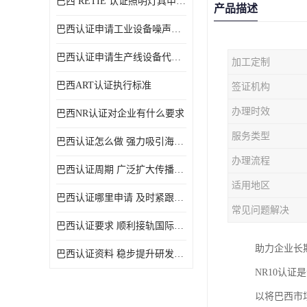
巴西 RETIE 认证照明灯具申请 RETIE 认证
产品描述
巴西认证申请工业设备噪声控制认证规范
巴西认证申请生产线设备代理机构选择
加工定制
巴西ART认证执行标准
签证机构
办理时效
巴西NR认证对企业有什么要求
服务类型
巴西认证怎么做 强力吸引海外投资
办理流程
巴西认证周期 广泛扩大传播范围
适用地区
巴西认证哪里申请 及时紧跟法规变化
常见问题解决
巴西认证要求 顺利接轨国际规范
助力企业长
巴西认证资料 稳步提升研发能力
NR10认
以将巴西市