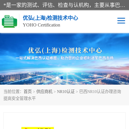
*是一家的测试、评估、检查与认机构，主要从事巴西NR10认证、NR12认证、NR13认证；ANATEL认证、INMTRO认证，欧盟CE认证：MD认证，PED认证，MID认证，ATEX认证，德国蓝色天使认证。
优弘(上海)检测技术中心
YOHO Certification
RECYCLASS认证
NR10认证
NR12认证
NR13认证
ART认证
巴西NR认证
当前位置：
首页
>
供应商机
>
NR10认证
> 巴西NR10认证办理咨询
巴西认证
RETIE认证
提高安全管理水平