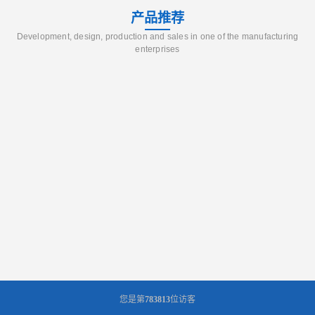
产品推荐
Development, design, production and sales in one of the manufacturing
enterprises
您是第
783813
位访客