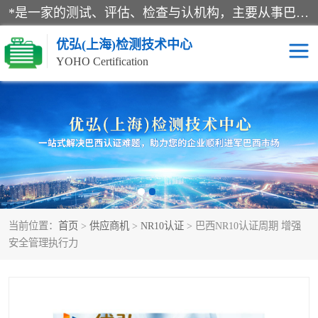
*是一家的测试、评估、检查与认机构，主要从事巴西NR10认证、NR12认证、NR13认证；ANATEL认证、INMTRO认证，欧盟CE认证：MD认证，PED认证，MID认证，ATEX认证，德国蓝色天使认证。
优弘(上海)检测技术中心
YOHO Certification
RECYCLASS认证
NR10认证
NR12认证
NR13认证
ART认证
巴西NR认证
当前位置：
首页
>
供应商机
>
NR10认证
> 巴西NR10认证周期 增强
巴西认证
RETIE认证
安全管理执行力