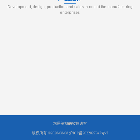
Development, design, production and sales in one of the manufacturing
enterprises
您是第
780997
位访客
版权所有 ©2026-08-08
沪ICP备2022027947号-5