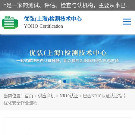
*是一家的测试、评估、检查与认机构，主要从事巴西NR10认证、NR12认证、NR13认证；ANATEL认证、INMTRO认证，欧盟CE认证：MD认证，PED认证，MID认证，ATEX认证，德国蓝色天使认证。
优弘(上海)检测技术中心
YOHO Certification
RECYCLASS认证
NR10认证
NR12认证
NR13认证
ART认证
巴西NR认证
当前位置：
首页
>
供应商机
>
NR10认证
> 巴西NR10认证认证指南
巴西认证
RETIE认证
优化安全作业流程