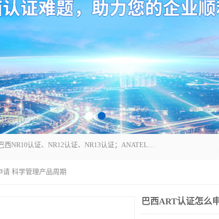
*是一家的测试、评估、检查与认机构，主要从事巴西NR10认证、NR12认证、NR13认证；ANATEL认证、INMTRO认证，欧盟CE认证：MD认证，PED认证，MID认证，ATEX认证，德国蓝色天使认证。
么申请 科学管理产品周期
巴西ART认证怎么