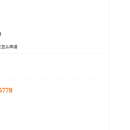
县
证怎么申请
5778