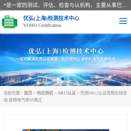
*是一家的测试、评估、检查与认机构，主要从事巴西NR10认证、NR12认证、NR13认证；ANATEL认证、INMTRO认证，欧盟CE认证：MD认证，PED认证，MID认证，ATEX认证，德国蓝色天使认证。
优弘(上海)检测技术中心
YOHO Certification
RECYCLASS认证
NR10认证
NR12认证
NR13认证
ART认证
巴西NR认证
当前位置：
首页
>
供应商机
>
NR12认证
> 巴西NR12认证周期在线咨
巴西认证
RETIE认证
询 获得电气审计通过