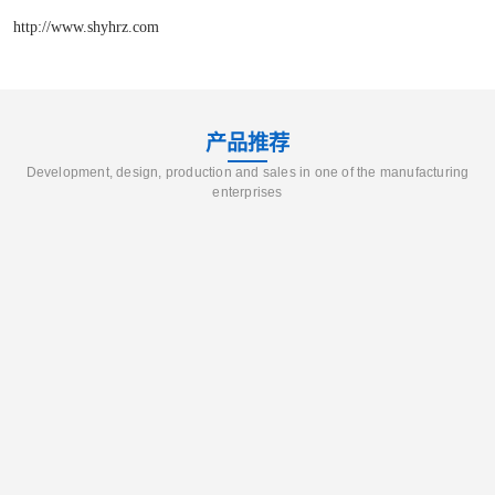
http://www.shyhrz.com
产品推荐
Development, design, production and sales in one of the manufacturing
enterprises