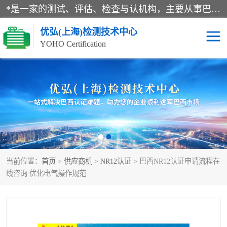
*是一家的测试、评估、检查与认机构，主要从事巴西NR10认证、NR12认证、NR13认证；ANATEL认证、INMTRO认证，欧盟CE认证：MD认证，PED认证，MID认证，ATEX认证，德国蓝色天使认证。
优弘(上海)检测技术中心
YOHO Certification
RECYCLASS认证
NR10认证
NR12认证
NR13认证
ART认证
巴西NR认证
当前位置：
首页
>
供应商机
>
NR12认证
> 巴西NR12认证申请流程在
巴西认证
RETIE认证
线咨询 优化电气操作规范