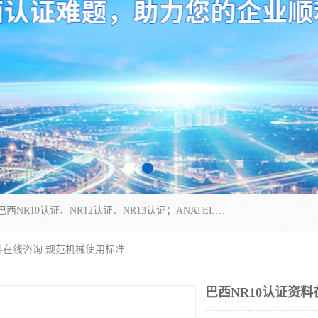
*是一家的测试、评估、检查与认机构，主要从事巴西NR10认证、NR12认证、NR13认证；ANATEL认证、INMTRO认证，欧盟CE认证：MD认证，PED认证，MID认证，ATEX认证，德国蓝色天使认证。
资料在线咨询 规范机械使用标准
巴西NR10认证资