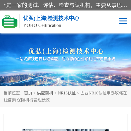
*是一家的测试、评估、检查与认机构，主要从事巴西NR10认证、NR12认证、NR13认证；ANATEL认证、INMTRO认证，欧盟CE认证：MD认证，PED认证，MID认证，ATEX认证，德国蓝色天使认证。
优弘(上海)检测技术中心
YOHO Certification
RECYCLASS认证
NR10认证
NR12认证
NR13认证
ART认证
巴西NR认证
当前位置：
首页
>
供应商机
>
NR13认证
> 巴西NR10认证申办攻略在
巴西认证
RETIE认证
线咨询 保障机械管理长效