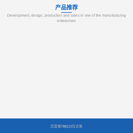
产品推荐
Development, design, production and sales in one of the manufacturing
enterprises
您是第
780223
位访客