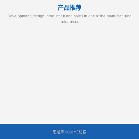
产品推荐
Development, design, production and sales in one of the manufacturing
enterprises
您是第
783687
位访客