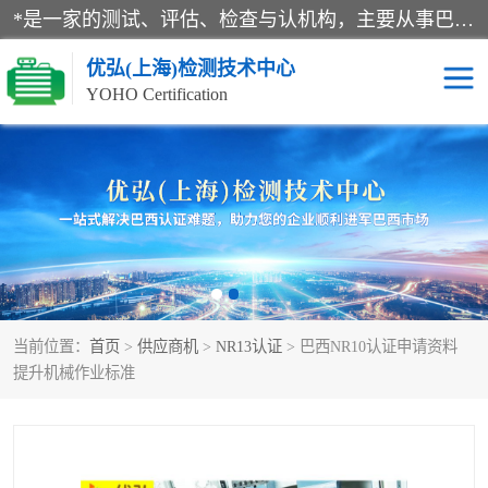
*是一家的测试、评估、检查与认机构，主要从事巴西NR10认证、NR12认证、NR13认证；ANATEL认证、INMTRO认证，欧盟CE认证：MD认证，PED认证，MID认证，ATEX认证，德国蓝色天使认证。
优弘(上海)检测技术中心
YOHO Certification
RECYCLASS认证
NR10认证
NR12认证
NR13认证
ART认证
巴西NR认证
当前位置：
首页
>
供应商机
>
NR13认证
> 巴西NR10认证申请资料
巴西认证
RETIE认证
提升机械作业标准